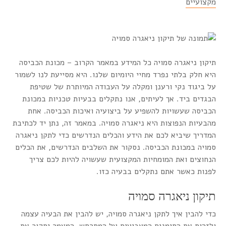
מקצועיים
תיקון ניאגרה סמויה כל המידע במאמר הקרוב – מכונת הכביסה
היא חלק בלתי נפרד מחיי היומיום שלנו. היא מסייעת לנו לשמור
על ביגוד נקי ורענן ומקלה על העבודה המיותרת של שטיפת
הבגדים ביד. אך לעיתים, אנו נתקלים בבעיות טכניות במכונת
הכביסה שעשויות להשפיע על ביצועיה ואיכות הכביסה. אחת
מהבעיות הנפוצות היא ניאגרה סמויה. במאמר זה, נתן יד לכתיבת
המדריך שיביא לכם את הידע והכלים הנדרשים כדי לתקן ניאגרה
סמויה במכונת הכביסה. נסקור את השלבים הנדרשים, את הכלים
הנחוצים ואת המומחיות המקצועית שעשויה להיות לכם צריך
לפנות כאשר אתם נתקלים בבעיה כזו.
תיקון ניאגרה סמויה
כדי להבין איך לתקן ניאגרה סמויה, יש להבין את הבעיה עצמה
ולזהות את הסימנים המצביעים על המתרחש. המאמר יסקור את