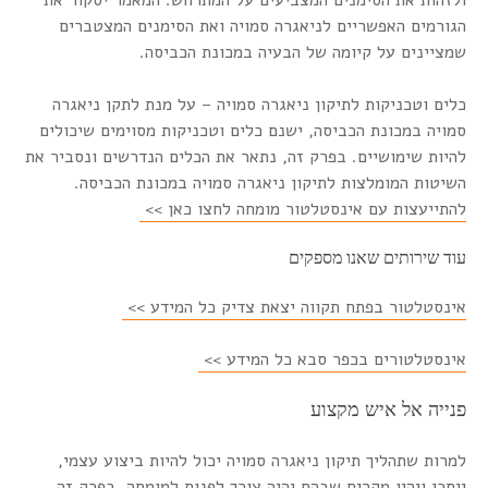
הגורמים האפשריים לניאגרה סמויה ואת הסימנים המצטברים
שמציינים על קיומה של הבעיה במכונת הכביסה.
כלים וטכניקות לתיקון ניאגרה סמויה – על מנת לתקן ניאגרה
סמויה במכונת הכביסה, ישנם כלים וטכניקות מסוימים שיכולים
להיות שימושיים. בפרק זה, נתאר את הכלים הנדרשים ונסביר את
השיטות המומלצות לתיקון ניאגרה סמויה במכונת הכביסה.
להתייעצות עם אינסטלטור מומחה לחצו כאן >>
עוד שירותים שאנו מספקים
אינסטלטור בפתח תקווה יצאת צדיק כל המידע >>
אינסטלטורים בכפר סבא כל המידע >>
פנייה אל איש מקצוע
למרות שתהליך תיקון ניאגרה סמויה יכול להיות ביצוע עצמי,
ייתכן ויהיו מקרים שבהם יהיה צורך לפנות למומחה. בפרק זה,