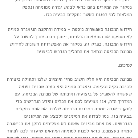
נסקור את המקרים בהם כדאי לבקש עזרה ממומחה ונספק
המלצות למי לפנות כאשר נתקלים בבעיה כזו.
חידוש המכונה כאפשרות נוספת – במידה והתקנת הניאגרה סמויה
לא מספקת את התוצאות הרצויות, ייתכן ויהיה צורך לחשוב על
חידוש המכונה. בפרק זה, נסקור את האפשרויות השונות לחידוש
מכונת הכביסה ונתאר את התהליך הנדרש לביצועו.
לסיכום:
מכונת הכביסה היא חלק חשוב מחיי היומיום שלנו ותקולה ביצירת
סביבה נקיה ונעימה. ניאגרה סמויה היא בעיה טכנית נפוצה
שעשויה להשפיע על ביצועיה ואיכותה של מכונת הכביסה. עם
המדריך הזה, אנו מציעים לכם את הכלים והידע הנדרשים כדי
לתקן ניאגרה סמויה במכונת הכביסה שלכם. אם אתם נתקלים
בבעיה כזו, נסו לבדוק את הסימנים ולבצע את התיקונים
הנדרשים. אם אתם מבינים שאתם לא מצליחים לתקן את הניאגרה
סמויה בעצמכם, כדאי לפנות למומחה המתאים שיעזור לכם לפתור